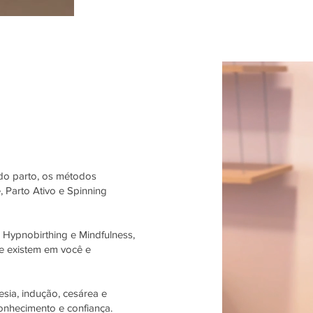
do parto, os métodos
Parto Ativo e Spinning
, Hypnobirthing e Mindfulness,
e existem em você e
ia, indução, cesárea e
onhecimento e confiança.