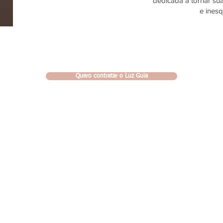
dedicada a tornar sua
e inesq
Quero contratar o Luz Guia