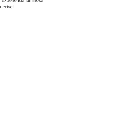
 experiência luminosa
uecível.