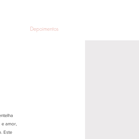
Depoimentos
entelha
a e amor,
. Este